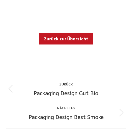
Zurück zur Übersicht
Project
navigation
ZURÜCK
Packaging Design Gut Bio
Previous
project:
NÄCHSTES
Packaging Design Best Smoke
Next
project: