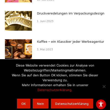
Druckveredelungen im Verpackungsdesign
1. Juni 2023
Kaffee – ein Klassiker jeder Werbeagentur
3. Mai 2023
Diese Website verwendet Cookies zur Analyse von
Websitezugriffen/Marketingmaßnahmen.
Wenn Sie auf den Button OK klicken, stimmen Sie dieser
Verwendung zu.
Mehr Informationen erhalten Sie in unserer
Datenschutzerklärung.
© 2022 Wesemann Werbeagentur GmbH
OK
Nein
Datenschutzerklärung
Formalia